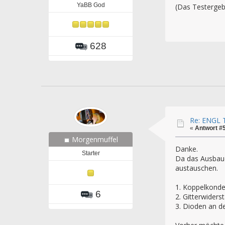
YaBB God
(Das Testergeb
628
Re: ENGL T
«
Antwort #
Morgenmuffel
Danke.
Starter
Da das Ausbaue
austauschen.
1. Koppelkond
6
2. Gitterwiders
3. Dioden an 