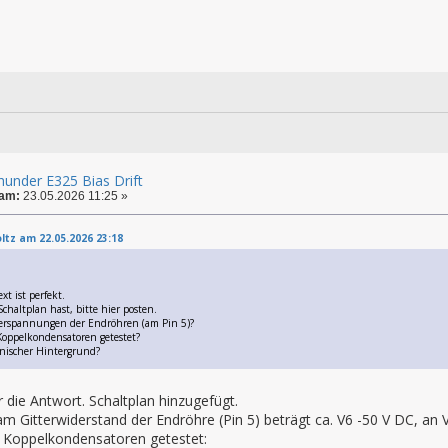
under E325 Bias Drift
 am:
23.05.2026 11:25 »
ltz am 22.05.2026 23:18
,
xt ist perfekt.
haltplan hast, bitte hier posten.
terspannungen der Endröhren (am Pin 5)?
Koppelkondensatoren getestet?
hnischer Hintergrund?
r die Antwort. Schaltplan hinzugefügt.
 Gitterwiderstand der Endröhre (Pin 5) beträgt ca. V6 -50 V DC, an V
e Koppelkondensatoren getestet: