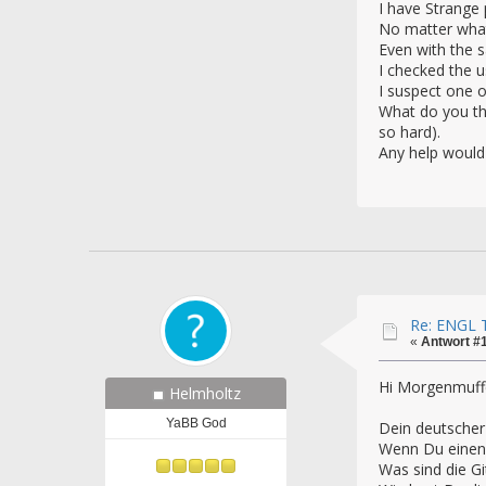
I have Strange
No matter what 
Even with the s
I checked the u
I suspect one 
What do you thi
so hard).
Any help would
Re: ENGL T
«
Antwort #
Hi Morgenmuffe
Helmholtz
YaBB God
Dein deutscher 
Wenn Du einen S
Was sind die G