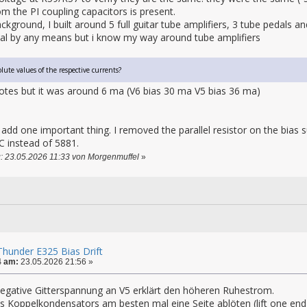
om the PI coupling capacitors is present.
ckground, I built around 5 full guitar tube amplifiers, 3 tube pedals an
nal by any means but i know my way around tube amplifiers
ute values ​​of the respective currents?
notes but it was around 6 ma (V6 bias 30 ma V5 bias 36 ma)
 add one important thing. I removed the parallel resistor on the bias su
 instead of 5881.
: 23.05.2026 11:33 von Morgenmuffel
»
hunder E325 Bias Drift
4 am:
23.05.2026 21:56 »
negative Gitterspannung an V5 erklärt den höheren Ruhestrom.
 Koppelkondensators am besten mal eine Seite ablöten (lift one end) 