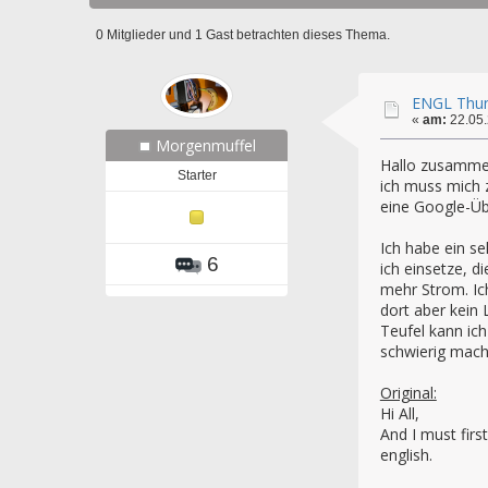
0 Mitglieder und 1 Gast betrachten dieses Thema.
ENGL Thund
«
am:
22.05.
Morgenmuffel
Hallo zusamme
Starter
ich muss mich 
eine Google-Üb
Ich habe ein s
6
ich einsetze, d
mehr Strom. Ic
dort aber kein
Teufel kann ich
schwierig mac
Original:
Hi All,
And I must firs
english.