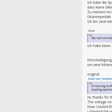
Ich habe die Sp
dass keine Gle
Zu meinem tech
Gitarrenpedale
Ich bin zwar ke
Zitat
Wie hoch sind die
Ich habe keine
Entschuldigung
um eine höhere
original:
Zitat von: Helmho
Hi morning muffle,
coupling capacito
Hi, thanks for 
The voltage on 
How I tested th
I checked the 