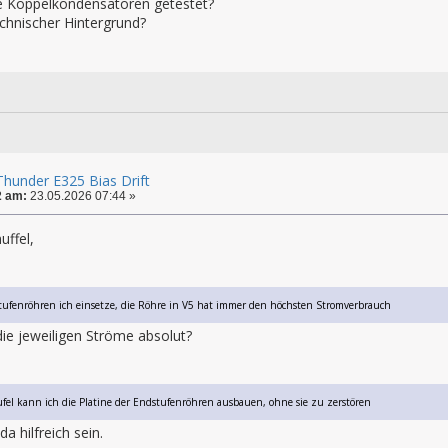
e Koppelkondensatoren getestet?
echnischer Hintergrund?
hunder E325 Bias Drift
2 am:
23.05.2026 07:44 »
ffel,
tufenröhren ich einsetze, die Röhre in V5 hat immer den höchsten Stromverbrauch
die jeweiligen Ströme absolut?
el kann ich die Platine der Endstufenröhren ausbauen, ohne sie zu zerstören
a hilfreich sein.