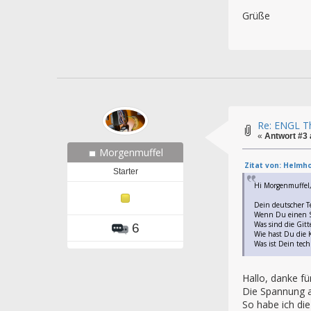
Grüße
Re: ENGL Th
«
Antwort #3
Morgenmuffel
Zitat von: Helmho
Starter
Hi Morgenmuffel
Dein deutscher Te
Wenn Du einen Sc
Was sind die Git
6
Wie hast Du die 
Was ist Dein tec
Hallo, danke fü
Die Spannung am
So habe ich di