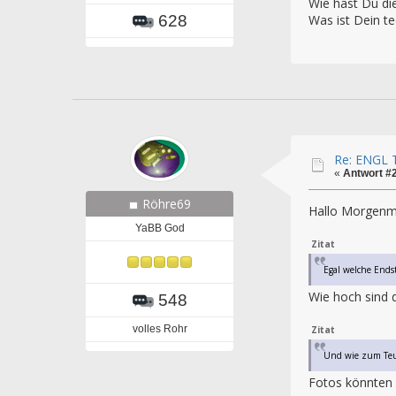
Wie hast Du di
Was ist Dein t
628
Re: ENGL T
«
Antwort #
Röhre69
Hallo Morgenmu
YaBB God
Zitat
Egal welche Ends
Wie hoch sind 
548
volles Rohr
Zitat
Und wie zum Teuf
Fotos könnten d