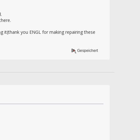
.
there.
ng it(thank you ENGL for making repairing these
Gespeichert