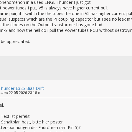
 phenomenon in a used ENGL Thunder I just got.
power tubes I put, V5 is always have higher current pull.
ame pair, if I switch the the tubes the one in V5 has higher current pull
sual suspects which are the PI coupling capacitor but I see no leak in 
of the diodes on the Output transformer has gone bad.
nk? and how the hell do i pull the Power tubes PCB without destroyi
 be appreciated.
hunder E325 Bias Drift
1 am:
22.05.2026 23:18 »
l,
Text ist perfekt.
chaltplan hast, bitte hier posten.
itterspannungen der Endröhren (am Pin 5)?