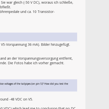
Sie war gleich (-50 V DC), woraus ich schließe,
fließt.
öhrenpedale und ca. 10 Transistor-
V5-Vorspannung 36 mA). Bilder hinzugefügt.
stand an der Vorspannungsversorgung entfernt,
nde. Die Fotos habe ich vorher gemacht.
ice voltages of the tailpipes (on pin 5)? How did you test the
around -48 VDC on V5.
-50 VDC) which lead me to conclusion that no DC