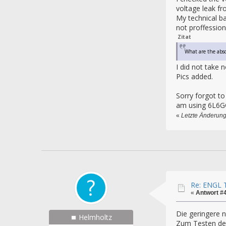
voltage leak fr
My technical ba
not proffessio
Zitat
What are the absol
I did not take 
Pics added.
Sorry forgot to
am using 6L6GC
«
Letzte Änderung
Re: ENGL T
«
Antwort #
Die geringere 
Helmholtz
Zum Testen des