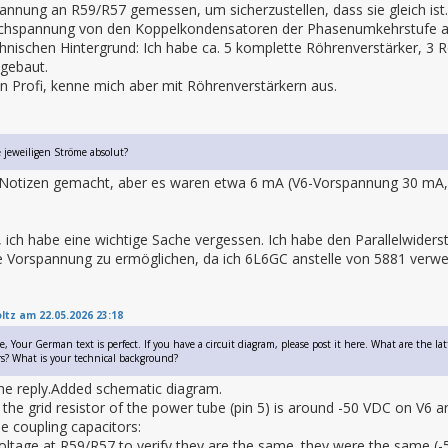
annung an R59/R57 gemessen, um sicherzustellen, dass sie gleich ist. 
ichspannung von den Koppelkondensatoren der Phasenumkehrstufe ab
nischen Hintergrund: Ich habe ca. 5 komplette Röhrenverstärker, 3 R
 gebaut.
in Profi, kenne mich aber mit Röhrenverstärkern aus.
 jeweiligen Ströme absolut?
 Notizen gemacht, aber es waren etwa 6 mA (V6-Vorspannung 30 mA, 
, ich habe eine wichtige Sache vergessen. Ich habe den Parallelwider
 Vorspannung zu ermöglichen, da ich 6L6GC anstelle von 5881 verwe
ltz am 22.05.2026 23:18
 Your German text is perfect. If you have a circuit diagram, please post it here. What are the latt
rs? What is your technical background?
the reply.Added schematic diagram.
the grid resistor of the power tube (pin 5) is around -50 VDC on V6 
e coupling capacitors:
voltage at R59/R57 to verify they are the same. they were the same (