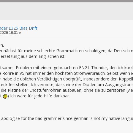
er E325 Bias Drift
2026 16:31 »
n,
zunächst für meine schlechte Grammatik entschuldigen, da Deutsch nic
ersetzung aus dem Englischen ist.
eltsames Problem mit einem gebrauchten ENGL Thunder, den ich kürz
ie Röhre in V5 hat immer den höchsten Stromverbrauch. Selbst wenn ic
h habe die üblichen Verdächtigen überprüft, insbesondere den Kopp
 Leck feststellen. Ich vermute, dass eine der Dioden am Ausgangstran
 die Platine der Endstufenröhren ausbauen, ohne sie zu zerstören (vi
ht
) Ich wäre für jede Hilfe dankbar.
t apologise for the bad grammer since german is not my native langua