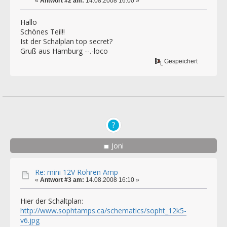
«
Antwort #2 am:
14.08.2008 16:00 »
Hallo
Schönes Teil!!
Ist der Schalplan top secret?
Gruß aus Hamburg --.-loco
Gespeichert
Joni
Re: mini 12V Röhren Amp
«
Antwort #3 am:
14.08.2008 16:10 »
Hier der Schaltplan:
http://www.sophtamps.ca/schematics/sopht_12k5-
v6.jpg