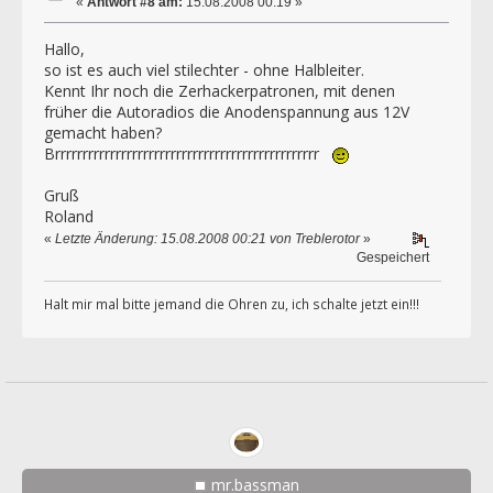
«
Antwort #8 am:
15.08.2008 00:19 »
Hallo,
so ist es auch viel stilechter - ohne Halbleiter.
Kennt Ihr noch die Zerhackerpatronen, mit denen
früher die Autoradios die Anodenspannung aus 12V
gemacht haben?
Brrrrrrrrrrrrrrrrrrrrrrrrrrrrrrrrrrrrrrrrrrrrrrrr
Gruß
Roland
«
Letzte Änderung: 15.08.2008 00:21 von Treblerotor
»
Gespeichert
Halt mir mal bitte jemand die Ohren zu, ich schalte jetzt ein!!!
mr.bassman