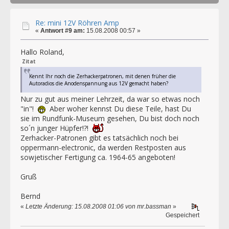
Re: mini 12V Röhren Amp
«
Antwort #9 am:
15.08.2008 00:57 »
Hallo Roland,
Zitat
Kennt Ihr noch die Zerhackerpatronen, mit denen früher die
Autoradios die Anodenspannung aus 12V gemacht haben?
Nur zu gut aus meiner Lehrzeit, da war so etwas noch
"in"!
Aber woher kennst Du diese Teile, hast Du
sie im Rundfunk-Museum gesehen, Du bist doch noch
so´n junger Hüpfer!?!
Zerhacker-Patronen gibt es tatsächlich noch bei
oppermann-electronic, da werden Restposten aus
sowjetischer Fertigung ca. 1964-65 angeboten!
Gruß
Bernd
«
Letzte Änderung: 15.08.2008 01:06 von mr.bassman
»
Gespeichert