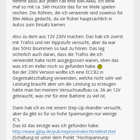
nehme dazu auf jeden Fall eine Blei-Akku. Ich denk
mal so mit ca. 3Ah müsste das für ne Weile spielen
reichen. Die Röhren, die ich verwende sind sowieso für
Blei-Akkus gedacht, da sie früher hauptsächlich in
Autos zum Einsatz kamen.
Also zu dem aus 12V 230V machen: Das hab ich zuerst
mit Trafos und ner Kippstufe versucht, aber da war
das 50Hz Brummen so laut zu hören. Das lag
sicherlich auch daran, dass die Trafos die ich
verwendet habe nicht ausgegossen waren, eben das
was ich im Keller noch so gefunden habe.
Bei der 230V Version wollte ich eine ECC82 in
Gegentaktschaltung verwenden, welche nicht sehr viel
Leistung braucht aber um die Leistung zu erzeugen
hätte man bei meinem Versuchsaufbau ca. 3A an 12V
gebraucht, was mir für eine Batterie zu viel ist.
Dann hab ich es mit einem Step-Up-Wandler versucht,
aber da gibt es für so hohe Spannungen nur wenige
IC's.
Das ist das einzige was ich gefunden habe:
http://www.gjlay.de/pub/neptun/index.html#netzteil
(Schaltung ist unter dem Punkt "Hochspannung-