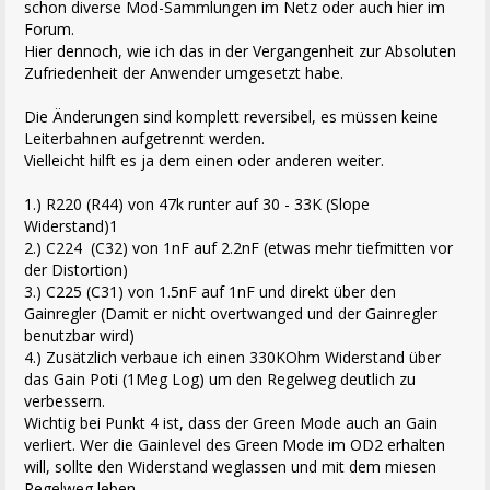
schon diverse Mod-Sammlungen im Netz oder auch hier im
Forum.
Hier dennoch, wie ich das in der Vergangenheit zur Absoluten
Zufriedenheit der Anwender umgesetzt habe.
Die Änderungen sind komplett reversibel, es müssen keine
Leiterbahnen aufgetrennt werden.
Vielleicht hilft es ja dem einen oder anderen weiter.
1.) R220 (R44) von 47k runter auf 30 - 33K (Slope
Widerstand)1
2.) C224 (C32) von 1nF auf 2.2nF (etwas mehr tiefmitten vor
der Distortion)
3.) C225 (C31) von 1.5nF auf 1nF und direkt über den
Gainregler (Damit er nicht overtwanged und der Gainregler
benutzbar wird)
4.) Zusätzlich verbaue ich einen 330KOhm Widerstand über
das Gain Poti (1Meg Log) um den Regelweg deutlich zu
verbessern.
Wichtig bei Punkt 4 ist, dass der Green Mode auch an Gain
verliert. Wer die Gainlevel des Green Mode im OD2 erhalten
will, sollte den Widerstand weglassen und mit dem miesen
Regelweg leben.