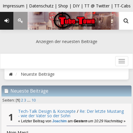
Impressum |
Datenschutz |
Shop |
DIY |
TT @ Twitter |
TT-Cabs
Anzeigen der neuesten Beiträge
Neueste Beiträge
Neueste Beiträge
Seiten: [
1
]
2
3
...
10
Tech-Talk Design & Konzepte
/
Re: Der letzte Mustang
1
- wie der Vater so der Sohn
« Letzter Beitrag von
Joachim
am
Gestern
um 10:29 Nachmittag
»
Moin Marc!