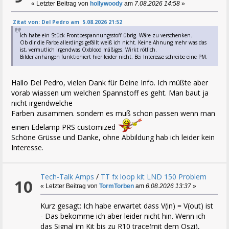
« Letzter Beitrag von
hollywoody
am
7.08.2026 14:58
»
Zitat von: Del Pedro am 5.08.2026 21:52
Ich habe ein Stück Frontbespannungsstoff übrig. Wäre zu verschenken.
Ob dir die Farbe allerdings gefällt weiß ich nicht. Keine Ahnung mehr was das
ist, vermutlich irgendwas Oxblood mäßiges. Wirkt rötlich.
Bilder anhängen funktioniert hier leider nicht. Bei Interesse schreibe eine PM.
Hallo Del Pedro, vielen Dank für Deine Info. Ich müßte aber
vorab wiassen um welchen Spannstoff es geht. Man baut ja
nicht irgendwelche
Farben zusammen. sondern es muß schon passen wenn man
einen Edelamp PRS customized
Schöne Grüsse und Danke, ohne Abbildung hab ich leider kein
Interesse.
Tech-Talk Amps
/
TT fx loop kit LND 150 Problem
10
« Letzter Beitrag von
TormTorben
am
6.08.2026 13:37
»
Kurz gesagt: Ich habe erwartet dass V(in) = V(out) ist
- Das bekomme ich aber leider nicht hin. Wenn ich
das Signal im Kit bis zu R10 trace(mit dem Oszi),