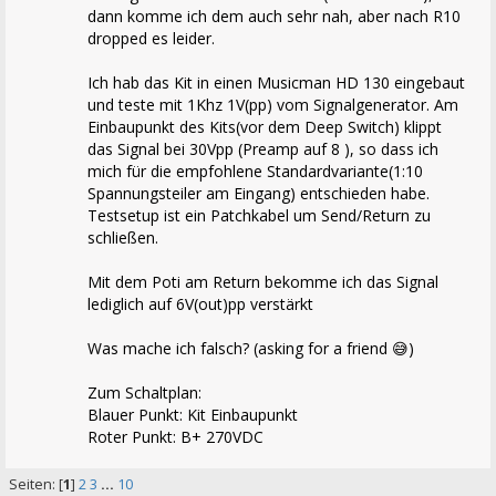
dann komme ich dem auch sehr nah, aber nach R10
dropped es leider.
Ich hab das Kit in einen Musicman HD 130 eingebaut
und teste mit 1Khz 1V(pp) vom Signalgenerator. Am
Einbaupunkt des Kits(vor dem Deep Switch) klippt
das Signal bei 30Vpp (Preamp auf 8 ), so dass ich
mich für die empfohlene Standardvariante(1:10
Spannungsteiler am Eingang) entschieden habe.
Testsetup ist ein Patchkabel um Send/Return zu
schließen.
Mit dem Poti am Return bekomme ich das Signal
lediglich auf 6V(out)pp verstärkt
Was mache ich falsch? (asking for a friend 😅)
Zum Schaltplan:
Blauer Punkt: Kit Einbaupunkt
Roter Punkt: B+ 270VDC
Seiten: [
1
]
2
3
...
10