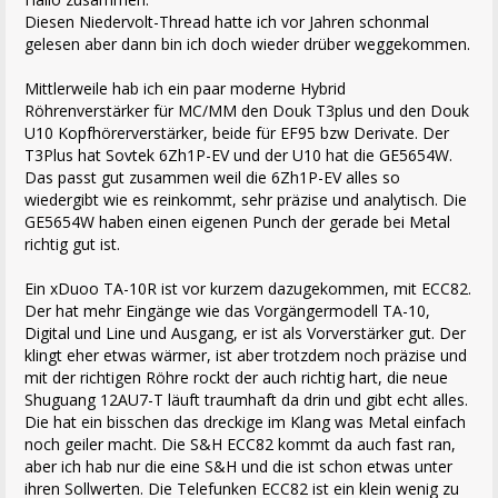
Diesen Niedervolt-Thread hatte ich vor Jahren schonmal
gelesen aber dann bin ich doch wieder drüber weggekommen.
Mittlerweile hab ich ein paar moderne Hybrid
Röhrenverstärker für MC/MM den Douk T3plus und den Douk
U10 Kopfhörerverstärker, beide für EF95 bzw Derivate. Der
T3Plus hat Sovtek 6Zh1P-EV und der U10 hat die GE5654W.
Das passt gut zusammen weil die 6Zh1P-EV alles so
wiedergibt wie es reinkommt, sehr präzise und analytisch. Die
GE5654W haben einen eigenen Punch der gerade bei Metal
richtig gut ist.
Ein xDuoo TA-10R ist vor kurzem dazugekommen, mit ECC82.
Der hat mehr Eingänge wie das Vorgängermodell TA-10,
Digital und Line und Ausgang, er ist als Vorverstärker gut. Der
klingt eher etwas wärmer, ist aber trotzdem noch präzise und
mit der richtigen Röhre rockt der auch richtig hart, die neue
Shuguang 12AU7-T läuft traumhaft da drin und gibt echt alles.
Die hat ein bisschen das dreckige im Klang was Metal einfach
noch geiler macht. Die S&H ECC82 kommt da auch fast ran,
aber ich hab nur die eine S&H und die ist schon etwas unter
ihren Sollwerten. Die Telefunken ECC82 ist ein klein wenig zu