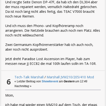
Und recgte Seite Denon DP-47F, da hab ich den DL304 aber
der muss repariert werden, vernutlich Haltedraht gebrochen.
Da ist noch lang nicht alles fertig, das TEAC V7000 braucht
noch neue Riemen.
Und ich muss den Phono- und Kopfhöreramp noch
arrangieren. Die Netzteile brauchen auch noch nen Platz. Alles
noch recht wildwuchernd.
Zwei Germanium-Kopfhörerverstärker hab ich auch noch,
aber noch nicht ausprobiert.
Jetzt dreht Paradise Lost Ascension im Player, hab zum
messen neue JJ ECC82 die mal 100h laufen solln im TA-10R.
Tech-Talk Marshall
/
Marshall JVM210/205/410 Mod
6
« Letzter Beitrag von
Showitevent
am
Gestern
um 12:46
Nachmittag
»
Moin,
ich habe mal wieder einen JVM210 auf dem Tisch, der etwas