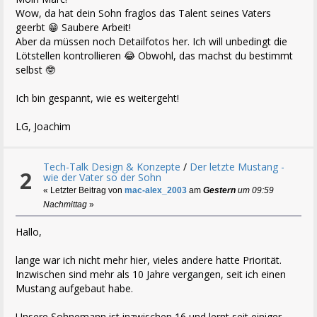
Wow, da hat dein Sohn fraglos das Talent seines Vaters
geerbt 😁 Saubere Arbeit!
Aber da müssen noch Detailfotos her. Ich will unbedingt die
Lötstellen kontrollieren 😂 Obwohl, das machst du bestimmt
selbst 🤓
Ich bin gespannt, wie es weitergeht!
LG, Joachim
Tech-Talk Design & Konzepte
/
Der letzte Mustang -
2
wie der Vater so der Sohn
« Letzter Beitrag von
mac-alex_2003
am
Gestern
um 09:59
Nachmittag
»
Hallo,
lange war ich nicht mehr hier, vieles andere hatte Priorität.
Inzwischen sind mehr als 10 Jahre vergangen, seit ich einen
Mustang aufgebaut habe.
Unsere Sohnemann ist inzwischen 16 und lernt seit einiger