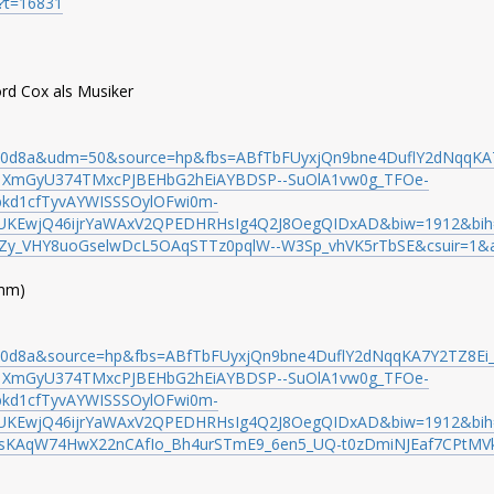
p?t=16831
rd Cox als Musiker
f90d8a&udm=50&source=hp&fbs=ABfTbFUyxjQn9bne4DuflY2dNqqKA7
mGyU374TMxcPJBEHbG2hEiAYBDSP--SuOlA1vw0g_TFOe-
kd1cfTyvAYWISSSOylOFwi0m-
KEwjQ46ijrYaWAxV2QPEDHRHsIg4Q2J8OegQIDxAD&biw=1912&bih
mZy_VHY8uoGselwDcL5OAqSTTz0pqlW--W3Sp_vhVK5rTbSE&csuir=1&
umm)
90d8a&source=hp&fbs=ABfTbFUyxjQn9bne4DuflY2dNqqKA7Y2TZ8Ei
mGyU374TMxcPJBEHbG2hEiAYBDSP--SuOlA1vw0g_TFOe-
kd1cfTyvAYWISSSOylOFwi0m-
EwjQ46ijrYaWAxV2QPEDHRHsIg4Q2J8OegQIDxAD&biw=1912&bih=9
Z_psKAqW74HwX22nCAfIo_Bh4urSTmE9_6en5_UQ-t0zDmiNJEaf7CPtM