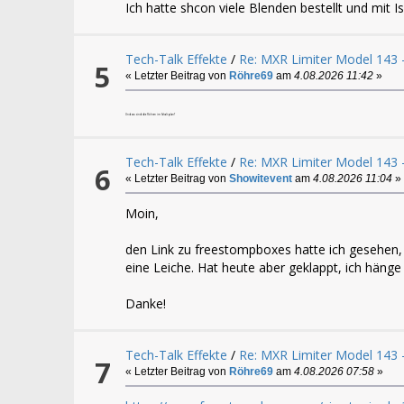
Ich hatte shcon viele Blenden bestellt und mit Is
Tech-Talk Effekte
/
Re: MXR Limiter Model 143 -
5
« Letzter Beitrag von
Röhre69
am
4.08.2026 11:42
»
Und wo sind die Röhren im Schaltplan?
Tech-Talk Effekte
/
Re: MXR Limiter Model 143 -
6
« Letzter Beitrag von
Showitevent
am
4.08.2026 11:04
»
Moin,
den Link zu freestompboxes hatte ich gesehen, 
eine Leiche. Hat heute aber geklappt, ich hänge 
Danke!
Tech-Talk Effekte
/
Re: MXR Limiter Model 143 -
7
« Letzter Beitrag von
Röhre69
am
4.08.2026 07:58
»