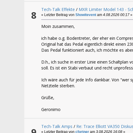
Tech-Talk Effekte
/
MXR Limiter Model 143 - Sch
8
« Letzter Beitrag von
Showitevent
am
4.08.2026 00:17
»
Moin zusammen,
ich habe o.g. Bodentreter, der eher ein Compres
Original hat das Pedal eigentlich direkt einen 
Das Pedal funktioniert auch, ich möchte es aber
D.h., ich suche in erster Linie einen Schaltpla
soll. Es ist ein Stabi verbaut und recht unprofe
Ich wäre auch für jede Info dankbar. Von "wer 
Netzteile sterben.
Grüße,
Geronimo
Tech-Talk Amps
/
Re: Trace Elliott VA350 Disk
9
« Letzter Beitrag von
cfortner
am
3.08.2026 16:08
»