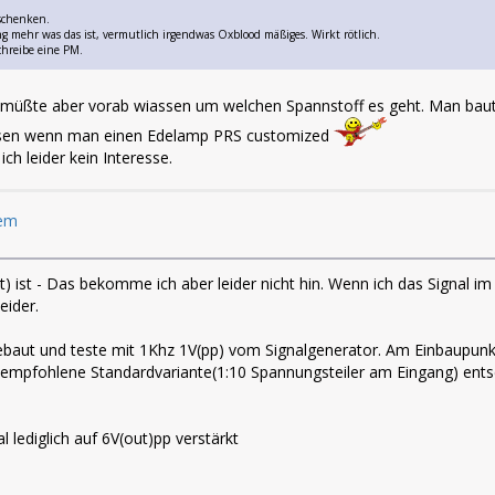
schenken.
ng mehr was das ist, vermutlich irgendwas Oxblood mäßiges. Wirkt rötlich.
schreibe eine PM.
ch müßte aber vorab wiassen um welchen Spannstoff es geht. Man baut
sen wenn man einen Edelamp PRS customized
h leider kein Interesse.
lem
ut) ist - Das bekomme ich aber leider nicht hin. Wenn ich das Signal i
eider.
baut und teste mit 1Khz 1V(pp) vom Signalgenerator. Am Einbaupunkt 
e empfohlene Standardvariante(1:10 Spannungsteiler am Eingang) ents
lediglich auf 6V(out)pp verstärkt