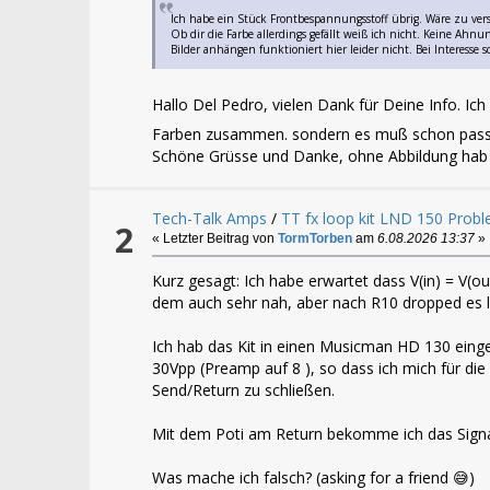
Ich habe ein Stück Frontbespannungsstoff übrig. Wäre zu ver
Ob dir die Farbe allerdings gefällt weiß ich nicht. Keine Ahnu
Bilder anhängen funktioniert hier leider nicht. Bei Interesse 
Hallo Del Pedro, vielen Dank für Deine Info. I
Farben zusammen. sondern es muß schon pas
Schöne Grüsse und Danke, ohne Abbildung hab ic
Tech-Talk Amps
/
TT fx loop kit LND 150 Prob
2
« Letzter Beitrag von
TormTorben
am
6.08.2026 13:37
»
Kurz gesagt: Ich habe erwartet dass V(in) = V(o
dem auch sehr nah, aber nach R10 dropped es l
Ich hab das Kit in einen Musicman HD 130 einge
30Vpp (Preamp auf 8 ), so dass ich mich für di
Send/Return zu schließen.
Mit dem Poti am Return bekomme ich das Signal 
Was mache ich falsch? (asking for a friend 😅)