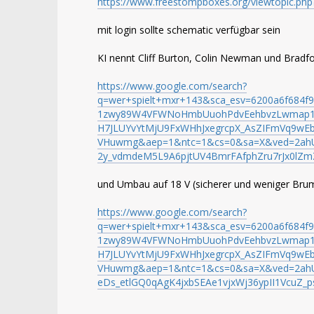
https://www.freestompboxes.org/viewtopic.ph
mit login sollte schematic verfügbar sein
KI nennt Cliff Burton, Colin Newman und Bradfo
https://www.google.com/search?
q=wer+spielt+mxr+143&sca_esv=6200a6f684
1zwy89W4VFWNoHmbUuohPdvEehbvzLwmap1X
H7JLUYvYtMjU9FxWHhJxegrcpX_AsZIFmVq9wEb
VHuwmg&aep=1&ntc=1&cs=0&sa=X&ved=2ahU
2y_vdmdeM5L9A6pjtUV4BmrFAfphZru7rJx0lZ
und Umbau auf 18 V (sicherer und weniger Br
https://www.google.com/search?
q=wer+spielt+mxr+143&sca_esv=6200a6f684f
1zwy89W4VFWNoHmbUuohPdvEehbvzLwmap1X
H7JLUYvYtMjU9FxWHhJxegrcpX_AsZIFmVq9wEb
VHuwmg&aep=1&ntc=1&cs=0&sa=X&ved=2ahUK
eDs_etlGQ0qAgK4jxbSEAe1vjxWj36ypII1Vcu