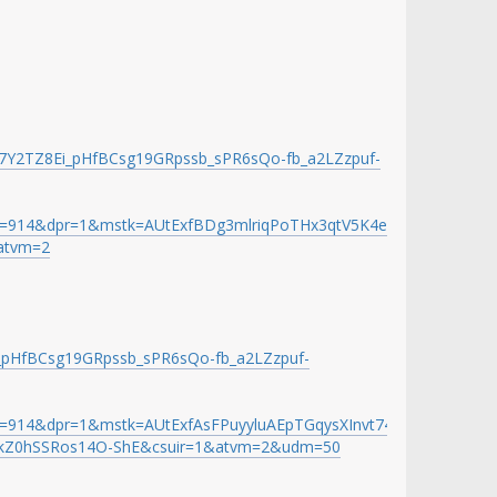
Y2TZ8Ei_pHfBCsg19GRpssb_sPR6sQo-fb_a2LZzpuf-
=914&dpr=1&mstk=AUtExfBDg3mlriqPoTHx3qtV5K4ePrMW7TctNs
atvm=2
_pHfBCsg19GRpssb_sPR6sQo-fb_a2LZzpuf-
14&dpr=1&mstk=AUtExfAsFPuyyluAEpTGqysXInvt74IKMr39skVi0s
VkZ0hSSRos14O-ShE&csuir=1&atvm=2&udm=50