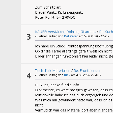
Zum Schaltplan:
Blauer Punkt: Kit Einbaupunkt
Roter Punkt: B+ 270VDC
KAUFE: Verstärker, Röhren, Gitarren...
/
Re: Such
3
« Letzter Beitrag von
Del Pedro
am
5.08.2026 21:52
»
Ich habe ein Stück Frontbespannungsstoff übrig
Ob dir die Farbe allerdings gefällt weiß ich nic
Bilder anhängen funktioniert hier leider nicht. B
Tech-Talk Materialien
/
Re: Frontblenden
4
« Letzter Beitrag von
tuck
am
4.08.2026 22:41
»
Hi Blues, danke für die Info.
Dirk meinte, es wäre möglich gewesen, dass e
Mittlerweile habe ich das auch ergoogelt und da 
Was mich nur gewundert hatte war, dass ich es 
nicht.
Vermutlich war das Material dort aber in ande