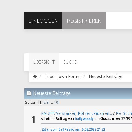
EINLOGGEN
REGISTRIEREN
ÜBERSICHT
SUCHE
Tube-Town Forum
Neueste Beiträge
Neueste Beiträge
Seiten: [
1
]
2
3
...
10
KAUFE: Verstärker, Röhren, Gitarren...
/
Re: Such
1
« Letzter Beitrag von
hollywoody
am
Gestern
um 02:58 
Zitat von: Del Pedro am 5.08.2026 21:52