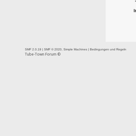
I
SMF 2.0.19
|
SMF © 2020
,
Simple Machines
|
Bedingungen und Regeln
Tube-Town Forum ©