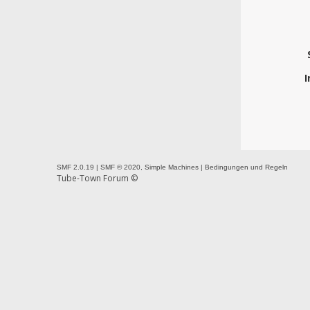
I
SMF 2.0.19
|
SMF © 2020
,
Simple Machines
|
Bedingungen und Regeln
Tube-Town Forum ©