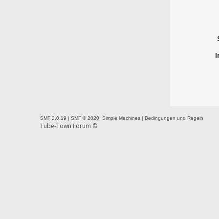
I
SMF 2.0.19
|
SMF © 2020
,
Simple Machines
|
Bedingungen und Regeln
Tube-Town Forum ©