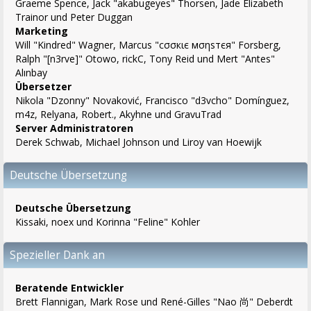
Graeme Spence, Jack "akabugeyes" Thorsen, Jade Elizabeth
Trainor und Peter Duggan
Marketing
Will "Kindred" Wagner, Marcus "cσσкιє мσηѕтєя" Forsberg,
Ralph "[n3rve]" Otowo, rickC, Tony Reid und Mert "Antes"
Alınbay
Übersetzer
Nikola "Dzonny" Novaković, Francisco "d3vcho" Domínguez,
m4z, Relyana, Robert., Akyhne und GravuTrad
Server Administratoren
Derek Schwab, Michael Johnson und Liroy van Hoewijk
Deutsche Übersetzung
Deutsche Übersetzung
Kissaki, noex und Korinna "Feline" Kohler
Spezieller Dank an
Beratende Entwickler
Brett Flannigan, Mark Rose und René-Gilles "Nao 尚" Deberdt