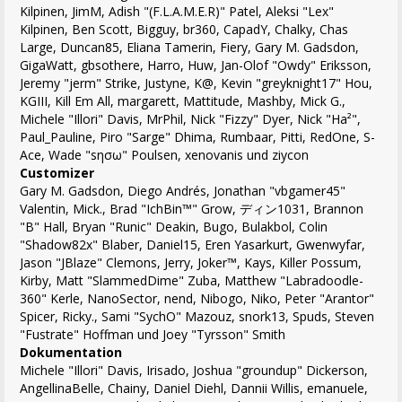
Kilpinen, JimM, Adish "(F.L.A.M.E.R)" Patel, Aleksi "Lex"
Kilpinen, Ben Scott, Bigguy, br360, CapadY, Chalky, Chas
Large, Duncan85, Eliana Tamerin, Fiery, Gary M. Gadsdon,
GigaWatt, gbsothere, Harro, Huw, Jan-Olof "Owdy" Eriksson,
Jeremy "jerm" Strike, Justyne, K@, Kevin "greyknight17" Hou,
KGIII, Kill Em All, margarett, Mattitude, Mashby, Mick G.,
Michele "Illori" Davis, MrPhil, Nick "Fizzy" Dyer, Nick "Ha²",
Paul_Pauline, Piro "Sarge" Dhima, Rumbaar, Pitti, RedOne, S-
Ace, Wade "sησω" Poulsen, xenovanis und ziycon
Customizer
Gary M. Gadsdon, Diego Andrés, Jonathan "vbgamer45"
Valentin, Mick., Brad "IchBin™" Grow, ディン1031, Brannon
"B" Hall, Bryan "Runic" Deakin, Bugo, Bulakbol, Colin
"Shadow82x" Blaber, Daniel15, Eren Yasarkurt, Gwenwyfar,
Jason "JBlaze" Clemons, Jerry, Joker™, Kays, Killer Possum,
Kirby, Matt "SlammedDime" Zuba, Matthew "Labradoodle-
360" Kerle, NanoSector, nend, Nibogo, Niko, Peter "Arantor"
Spicer, Ricky., Sami "SychO" Mazouz, snork13, Spuds, Steven
"Fustrate" Hoffman und Joey "Tyrsson" Smith
Dokumentation
Michele "Illori" Davis, Irisado, Joshua "groundup" Dickerson,
AngellinaBelle, Chainy, Daniel Diehl, Dannii Willis, emanuele,