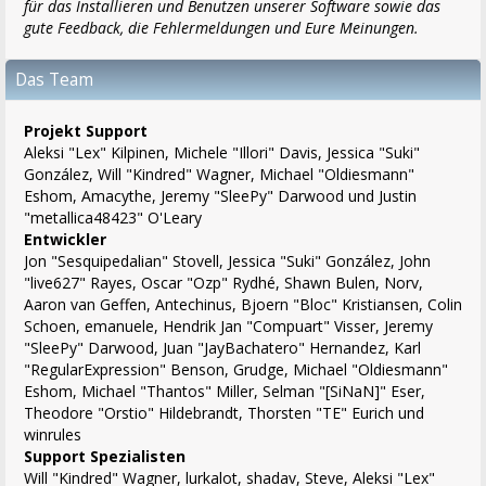
für das Installieren und Benutzen unserer Software sowie das
gute Feedback, die Fehlermeldungen und Eure Meinungen.
Das Team
Projekt Support
Aleksi "Lex" Kilpinen, Michele "Illori" Davis, Jessica "Suki"
González, Will "Kindred" Wagner, Michael "Oldiesmann"
Eshom, Amacythe, Jeremy "SleePy" Darwood und Justin
"metallica48423" O'Leary
Entwickler
Jon "Sesquipedalian" Stovell, Jessica "Suki" González, John
"live627" Rayes, Oscar "Ozp" Rydhé, Shawn Bulen, Norv,
Aaron van Geffen, Antechinus, Bjoern "Bloc" Kristiansen, Colin
Schoen, emanuele, Hendrik Jan "Compuart" Visser, Jeremy
"SleePy" Darwood, Juan "JayBachatero" Hernandez, Karl
"RegularExpression" Benson, Grudge, Michael "Oldiesmann"
Eshom, Michael "Thantos" Miller, Selman "[SiNaN]" Eser,
Theodore "Orstio" Hildebrandt, Thorsten "TE" Eurich und
winrules
Support Spezialisten
Will "Kindred" Wagner, lurkalot, shadav, Steve, Aleksi "Lex"