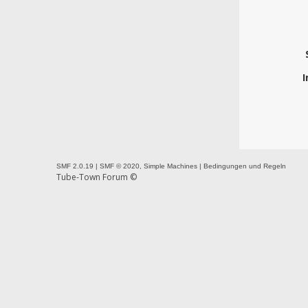
I
SMF 2.0.19
|
SMF © 2020
,
Simple Machines
|
Bedingungen und Regeln
Tube-Town Forum ©