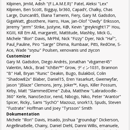
Kilpinen, JimM, Adish "(F.L.A.M.E.R)" Patel, Aleksi "Lex"
Kilpinen, Ben Scott, Bigguy, br360, CapadY, Chalky, Chas
Large, Duncan85, Eliana Tamerin, Fiery, Gary M. Gadsdon,
GigaWatt, gbsothere, Harro, Huw, Jan-Olof "Owdy" Eriksson,
Jeremy "jerm" Strike, Justyne, K@, Kevin "greyknight17" Hou,
KGIII, Kill Em All, margarett, Mattitude, Mashby, Mick G.,
Michele "Illori" Davis, MrPhil, Nick "Fizzy" Dyer, Nick "Ha²",
Paul_Pauline, Piro "Sarge" Dhima, Rumbaar, Pitti, RedOne, S-
Ace, Wade "sησω" Poulsen, xenovanis und ziycon
Customizer
Gary M. Gadsdon, Diego Andrés, Jonathan "vbgamer45"
Valentin, Mick., Brad "IchBin™" Grow, ディン1031, Brannon
"B" Hall, Bryan "Runic" Deakin, Bugo, Bulakbol, Colin
"Shadow82x" Blaber, Daniel15, Eren Yasarkurt, Gwenwyfar,
Jason "JBlaze" Clemons, Jerry, Joker™, Kays, Killer Possum,
Kirby, Matt "SlammedDime" Zuba, Matthew "Labradoodle-
360" Kerle, NanoSector, nend, Nibogo, Niko, Peter "Arantor"
Spicer, Ricky., Sami "SychO" Mazouz, snork13, Spuds, Steven
"Fustrate" Hoffman und Joey "Tyrsson" Smith
Dokumentation
Michele "Illori" Davis, Irisado, Joshua "groundup" Dickerson,
AngellinaBelle, Chainy, Daniel Diehl, Dannii Willis, emanuele,