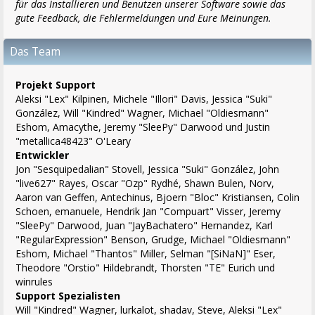
für das Installieren und Benutzen unserer Software sowie das
gute Feedback, die Fehlermeldungen und Eure Meinungen.
Das Team
Projekt Support
Aleksi "Lex" Kilpinen, Michele "Illori" Davis, Jessica "Suki"
González, Will "Kindred" Wagner, Michael "Oldiesmann"
Eshom, Amacythe, Jeremy "SleePy" Darwood und Justin
"metallica48423" O'Leary
Entwickler
Jon "Sesquipedalian" Stovell, Jessica "Suki" González, John
"live627" Rayes, Oscar "Ozp" Rydhé, Shawn Bulen, Norv,
Aaron van Geffen, Antechinus, Bjoern "Bloc" Kristiansen, Colin
Schoen, emanuele, Hendrik Jan "Compuart" Visser, Jeremy
"SleePy" Darwood, Juan "JayBachatero" Hernandez, Karl
"RegularExpression" Benson, Grudge, Michael "Oldiesmann"
Eshom, Michael "Thantos" Miller, Selman "[SiNaN]" Eser,
Theodore "Orstio" Hildebrandt, Thorsten "TE" Eurich und
winrules
Support Spezialisten
Will "Kindred" Wagner, lurkalot, shadav, Steve, Aleksi "Lex"