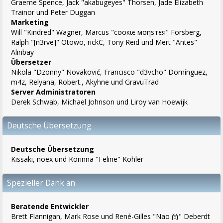
Graeme Spence, Jack "akabugeyes" Thorsen, Jade Elizabeth
Trainor und Peter Duggan
Marketing
Will "Kindred" Wagner, Marcus "cσσкιє мσηѕтєя" Forsberg,
Ralph "[n3rve]" Otowo, rickC, Tony Reid und Mert "Antes"
Alınbay
Übersetzer
Nikola "Dzonny" Novaković, Francisco "d3vcho" Domínguez,
m4z, Relyana, Robert., Akyhne und GravuTrad
Server Administratoren
Derek Schwab, Michael Johnson und Liroy van Hoewijk
Deutsche Übersetzung
Deutsche Übersetzung
Kissaki, noex und Korinna "Feline" Kohler
Spezieller Dank an
Beratende Entwickler
Brett Flannigan, Mark Rose und René-Gilles "Nao 尚" Deberdt