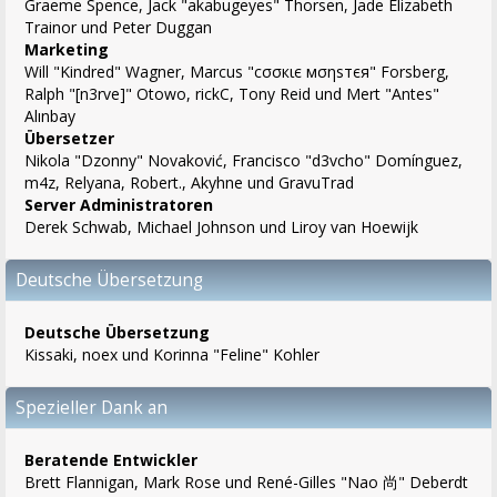
Graeme Spence, Jack "akabugeyes" Thorsen, Jade Elizabeth
Trainor und Peter Duggan
Marketing
Will "Kindred" Wagner, Marcus "cσσкιє мσηѕтєя" Forsberg,
Ralph "[n3rve]" Otowo, rickC, Tony Reid und Mert "Antes"
Alınbay
Übersetzer
Nikola "Dzonny" Novaković, Francisco "d3vcho" Domínguez,
m4z, Relyana, Robert., Akyhne und GravuTrad
Server Administratoren
Derek Schwab, Michael Johnson und Liroy van Hoewijk
Deutsche Übersetzung
Deutsche Übersetzung
Kissaki, noex und Korinna "Feline" Kohler
Spezieller Dank an
Beratende Entwickler
Brett Flannigan, Mark Rose und René-Gilles "Nao 尚" Deberdt