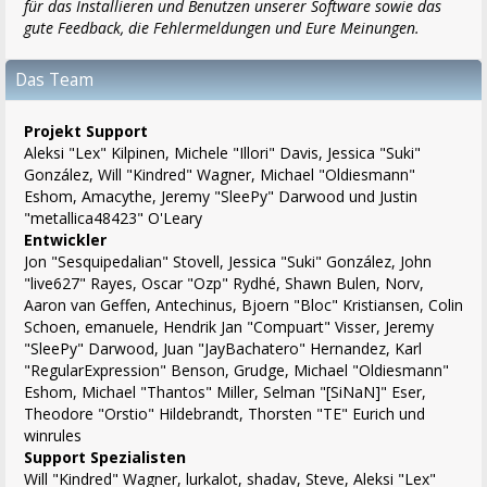
für das Installieren und Benutzen unserer Software sowie das
gute Feedback, die Fehlermeldungen und Eure Meinungen.
Das Team
Projekt Support
Aleksi "Lex" Kilpinen, Michele "Illori" Davis, Jessica "Suki"
González, Will "Kindred" Wagner, Michael "Oldiesmann"
Eshom, Amacythe, Jeremy "SleePy" Darwood und Justin
"metallica48423" O'Leary
Entwickler
Jon "Sesquipedalian" Stovell, Jessica "Suki" González, John
"live627" Rayes, Oscar "Ozp" Rydhé, Shawn Bulen, Norv,
Aaron van Geffen, Antechinus, Bjoern "Bloc" Kristiansen, Colin
Schoen, emanuele, Hendrik Jan "Compuart" Visser, Jeremy
"SleePy" Darwood, Juan "JayBachatero" Hernandez, Karl
"RegularExpression" Benson, Grudge, Michael "Oldiesmann"
Eshom, Michael "Thantos" Miller, Selman "[SiNaN]" Eser,
Theodore "Orstio" Hildebrandt, Thorsten "TE" Eurich und
winrules
Support Spezialisten
Will "Kindred" Wagner, lurkalot, shadav, Steve, Aleksi "Lex"