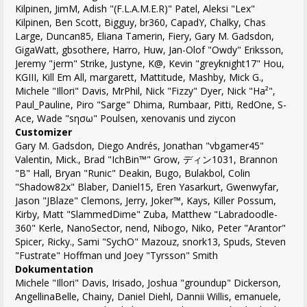
Kilpinen, JimM, Adish "(F.L.A.M.E.R)" Patel, Aleksi "Lex"
Kilpinen, Ben Scott, Bigguy, br360, CapadY, Chalky, Chas
Large, Duncan85, Eliana Tamerin, Fiery, Gary M. Gadsdon,
GigaWatt, gbsothere, Harro, Huw, Jan-Olof "Owdy" Eriksson,
Jeremy "jerm" Strike, Justyne, K@, Kevin "greyknight17" Hou,
KGIII, Kill Em All, margarett, Mattitude, Mashby, Mick G.,
Michele "Illori" Davis, MrPhil, Nick "Fizzy" Dyer, Nick "Ha²",
Paul_Pauline, Piro "Sarge" Dhima, Rumbaar, Pitti, RedOne, S-
Ace, Wade "sησω" Poulsen, xenovanis und ziycon
Customizer
Gary M. Gadsdon, Diego Andrés, Jonathan "vbgamer45"
Valentin, Mick., Brad "IchBin™" Grow, ディン1031, Brannon
"B" Hall, Bryan "Runic" Deakin, Bugo, Bulakbol, Colin
"Shadow82x" Blaber, Daniel15, Eren Yasarkurt, Gwenwyfar,
Jason "JBlaze" Clemons, Jerry, Joker™, Kays, Killer Possum,
Kirby, Matt "SlammedDime" Zuba, Matthew "Labradoodle-
360" Kerle, NanoSector, nend, Nibogo, Niko, Peter "Arantor"
Spicer, Ricky., Sami "SychO" Mazouz, snork13, Spuds, Steven
"Fustrate" Hoffman und Joey "Tyrsson" Smith
Dokumentation
Michele "Illori" Davis, Irisado, Joshua "groundup" Dickerson,
AngellinaBelle, Chainy, Daniel Diehl, Dannii Willis, emanuele,