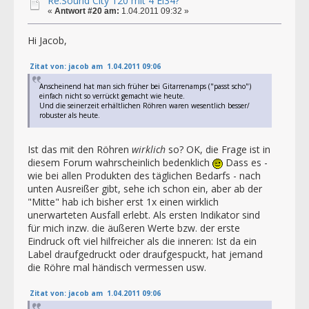
Re:Sound City 120 mit 4 El34?
«
Antwort #20 am:
1.04.2011 09:32 »
Hi Jacob,
Zitat von: jacob am 1.04.2011 09:06
Anscheinend hat man sich früher bei Gitarrenamps ("passt scho")
einfach nicht so verrückt gemacht wie heute.
Und die seinerzeit erhältlichen Röhren waren wesentlich besser/
robuster als heute.
Ist das mit den Röhren
wirklich
so? OK, die Frage ist in
diesem Forum wahrscheinlich bedenklich
Dass es -
wie bei allen Produkten des täglichen Bedarfs - nach
unten Ausreißer gibt, sehe ich schon ein, aber ab der
"Mitte" hab ich bisher erst 1x einen wirklich
unerwarteten Ausfall erlebt. Als ersten Indikator sind
für mich inzw. die äußeren Werte bzw. der erste
Eindruck oft viel hilfreicher als die inneren: Ist da ein
Label draufgedruckt oder draufgespuckt, hat jemand
die Röhre mal händisch vermessen usw.
Zitat von: jacob am 1.04.2011 09:06