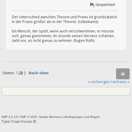
Gespeichert
Der Unterschied zwischen Theorie und Praxis ist grundsätzlich
in der Praxis größer als in der Theorie. (Unbekannt)
Ein Mensch, der spürt, wenn auch verschwommen, er müsste
sich, genau genommen, im Grunde seines Herzens schämen,
zieht vor, es nicht genau zu nehmen. (Eugen Roth)
Seiten:
1
[
2
] |
Nach oben
« vorheriges
nächstes »
SMF 2.0.19
|
SMF © 2020
,
Simple Machines
|
Bedingungen und Regeln
Tube-Town Forum ©