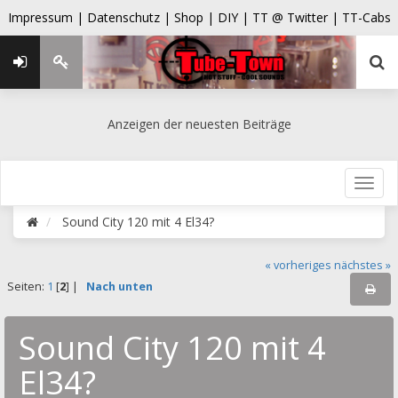
Impressum |
Datenschutz |
Shop |
DIY |
TT @ Twitter |
TT-Cabs
Anzeigen der neuesten Beiträge
Sound City 120 mit 4 El34?
« vorheriges
nächstes »
Seiten:
1
[
2
] |
Nach unten
Sound City 120 mit 4
El34?