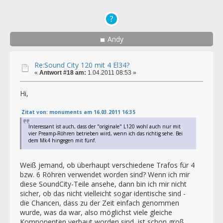
Andy
Re:Sound City 120 mit 4 El34?
«
Antwort #18 am:
1.04.2011 08:53 »
Hi,
Zitat von: monuments am 16.03.2011 16:35
Interessant ist auch, dass der "originale" L120 wohl auch nur mit
vier Preamp-Röhren betrieben wird, wenn ich das richtig sehe. Bei
dem Mk4 hingegen mit fünf.
Weiß jemand, ob überhaupt verschiedene Trafos für 4
bzw. 6 Röhren verwendet worden sind? Wenn ich mir
diese SoundCity-Teile ansehe, dann bin ich mir nicht
sicher, ob das nicht vielleicht sogar identische sind -
die Chancen, dass zu der Zeit einfach genommen
wurde, was da war, also möglichst viele gleiche
Komponenten verbaut worden sind, ist schon groß.