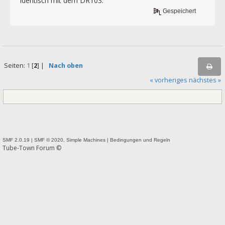
identisch mit dem DR103.
Gespeichert
Seiten:
1
[
2
] |
Nach oben
« vorheriges
nächstes »
SMF 2.0.19
|
SMF © 2020
,
Simple Machines
|
Bedingungen und Regeln
Tube-Town Forum ©