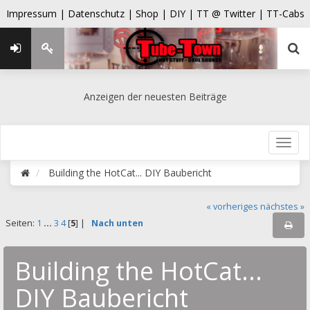
Impressum |
Datenschutz |
Shop |
DIY |
TT @ Twitter |
TT-Cabs
Anzeigen der neuesten Beiträge
Building the HotCat... DIY Baubericht
« vorheriges
nächstes »
Seiten:
1
...
3
4
[
5
] |
Nach unten
Building the HotCat...
DIY Baubericht