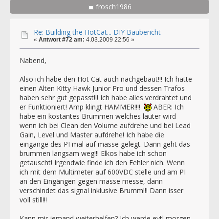
frosch1986
Re: Building the HotCat... DIY Baubericht
«
Antwort #72 am:
4.03.2009 22:56 »
Nabend,
Also ich habe den Hot Cat auch nachgebaut!!! Ich hatte
einen Alten Kitty Hawk Junior Pro und dessen Trafos
haben sehr gut gepasst!!! Ich habe alles verdrahtet und
er Funktioniert! Amp klingt HAMMER!!!!
ABER: Ich
habe ein kostantes Brummen welches lauter wird
wenn ich bei Clean den Volume aufdrehe und bei Lead
Gain, Level und Master aufdrehe! Ich habe die
eingänge des PI mal auf masse gelegt. Dann geht das
brummen langsam weg!!! Elkos habe ich schon
getauscht! Irgendwie finde ich den Fehler nich. Wenn
ich mit dem Multimeter auf 600VDC stelle und am PI
an den Eingängen gegen masse messe, dann
verschindet das signal inklusive Brumm!!! Dann isser
voll still!!!
Kann mir jemand weiterhelfen? Ich werde evtl morgen