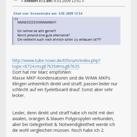
«
Antwort #71 am:
4.03.2009 13:51 »
Zitat von: Groovetube am 4.03.2009 12:54
NNNEEEEEEIIIIINNNNN!!!!
Ich nehme sie sehr gerne!!!
Kennt jemand eine gute alternative?
Die vielleicht auch noch ähnlich schön zu verbauen ist??!?
http://www.tube-town.de/ttforum/index.php?
topic=8724.msg87635#msg87635
Dort hat mir Marc empfohlen:
Klasse MKP-Kondensatoren sind die WIMA MKPs.
Klingen unheimlich direkt und straff, passen leider nur
schlecht auf ein Eyeletboard drauf. Sonst aber sehr
lecker.
Leider, denn direkt und straff habe ich nicht mit den
axialen, orangen & blauen Polypropylen verbunden,
aber bei Gelegenheit & Notwendigkeitheit werde ich
die wohl vergleichen müssen. Noch habe ich 2.