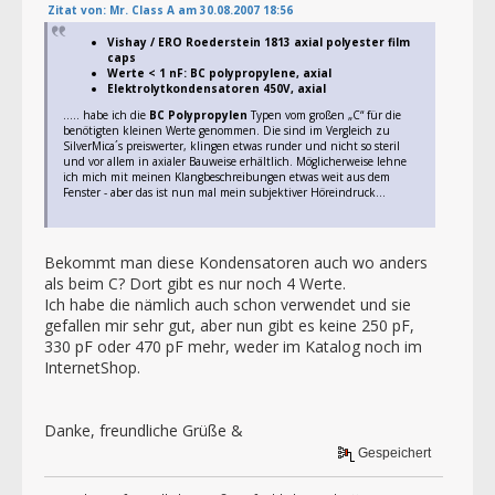
Zitat von: Mr. Class A am 30.08.2007 18:56
Vishay / ERO Roederstein 1813 axial polyester film
caps
Werte < 1 nF: BC polypropylene, axial
Elektrolytkondensatoren 450V, axial
..... habe ich die
BC Polypropylen
Typen vom großen „C“ für die
benötigten kleinen Werte genommen. Die sind im Vergleich zu
SilverMica´s preiswerter, klingen etwas runder und nicht so steril
und vor allem in axialer Bauweise erhältlich. Möglicherweise lehne
ich mich mit meinen Klangbeschreibungen etwas weit aus dem
Fenster - aber das ist nun mal mein subjektiver Höreindruck...
Bekommt man diese Kondensatoren auch wo anders
als beim C? Dort gibt es nur noch 4 Werte.
Ich habe die nämlich auch schon verwendet und sie
gefallen mir sehr gut, aber nun gibt es keine 250 pF,
330 pF oder 470 pF mehr, weder im Katalog noch im
InternetShop.
Danke, freundliche Grüße &
Gespeichert