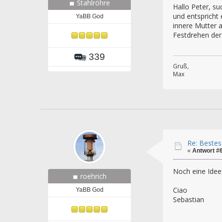
Stahlröhre
Hallo Peter, s
und entspricht
YaBB God
innere Mutter 
Festdrehen der
339
Gruß,
Max
Re: Bestes
«
Antwort #
Noch eine Idee
roehrich
Ciao
YaBB God
Sebastian