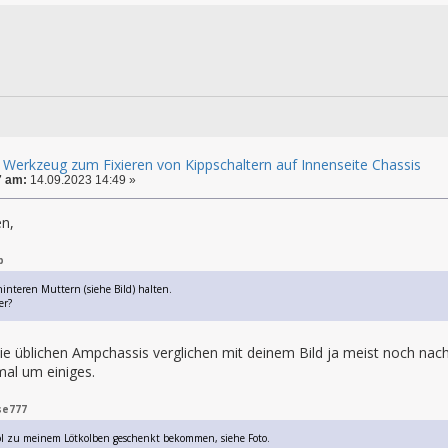
 Werkzeug zum Fixieren von Kippschaltern auf Innenseite Chassis
7 am:
14.09.2023 14:49 »
n,
p
 hinteren Muttern (siehe Bild) halten.
er?
ie üblichen Ampchassis verglichen mit deinem Bild ja meist noch nach
mal um einiges.
se777
ool zu meinem Lötkolben geschenkt bekommen, siehe Foto.