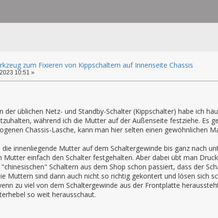
kzeug zum Fixieren von Kippschaltern auf Innenseite Chassis
2023 10:51 »
 der üblichen Netz- und Standby-Schalter (Kippschalter) habe ich häuf
stzuhalten, während ich die Mutter auf der Außenseite festziehe. Es
ogenen Chassis-Lasche, kann man hier selten einen gewöhnlichen Ma
h die innenliegende Mutter auf dem Schaltergewinde bis ganz nach u
 Mutter einfach den Schalter festgehalten. Aber dabei übt man Druck 
"chinesischen" Schaltern aus dem Shop schon passiert, dass der Scha
Die Muttern sind dann auch nicht so richtig gekontert und lösen sich s
enn zu viel von dem Schaltergewinde aus der Frontplatte heraussteht
terhebel so weit herausschaut.