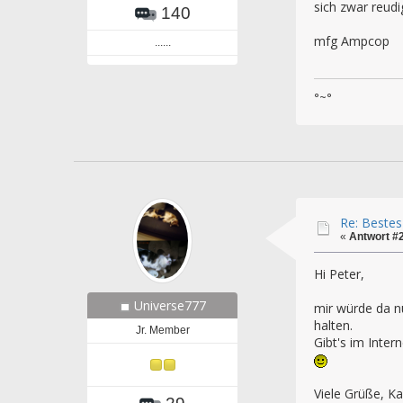
sich zwar reudi
140
mfg Ampcop
......
°~°
Re: Bestes
«
Antwort #
Hi Peter,
Universe777
mir würde da n
halten.
Jr. Member
Gibt's im Inte
Viele Grüße, Ka