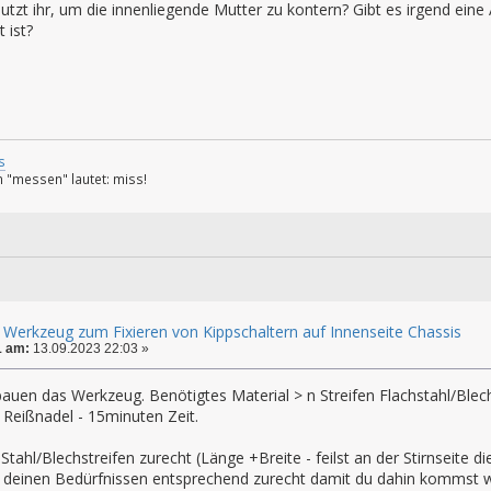
tzt ihr, um die innenliegende Mutter zu kontern? Gibt es irgend eine
 ist?
s
 "messen" lautet: miss!
 Werkzeug zum Fixieren von Kippschaltern auf Innenseite Chassis
1 am:
13.09.2023 22:03 »
bauen das Werkzeug. Benötigtes Material > n Streifen Flachstahl/Blech
 Reißnadel - 15minuten Zeit.
Stahl/Blechstreifen zurecht (Länge +Breite - feilst an der Stirnseite d
en deinen Bedürfnissen entsprechend zurecht damit du dahin kommst w