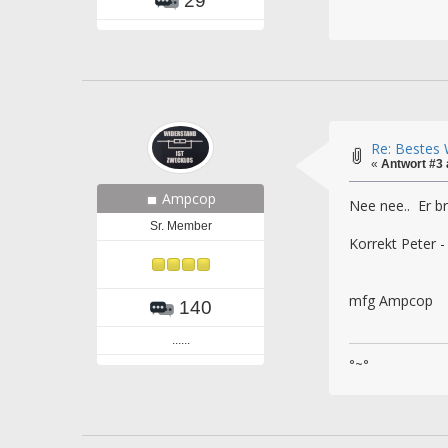
29
Re: Bestes 
«
Antwort #3
Ampcop
Nee nee.. Er b
Sr. Member
Korrekt Peter -
mfg Ampcop
140
......
°~°