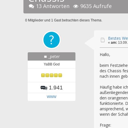
13 Antworten
9635 Aufrufe
0 Mitglieder und 1 Gast betrachten dieses Thema.
Bestes Wer
«
am:
13.09.
Hallo,
_peter
YaBB God
beim Festziehen
des Chassis fe
nach innen geb
Häufig habe ic
1.941
außenliegenden
WWW
den orangenen 
funktionierte. 
ansprechend, w
wenn der Schal
Frage: