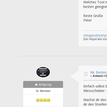
Welches Tool nu
besten geeignet
Beste Grüße
Peter
vintagevalveamp
Der Imperativ von
Re: Bestes
«
Antwort #
Ampcop
Einfach selbst 
Messschieber -
Sr. Member
Machst dir den 
dir den Streif