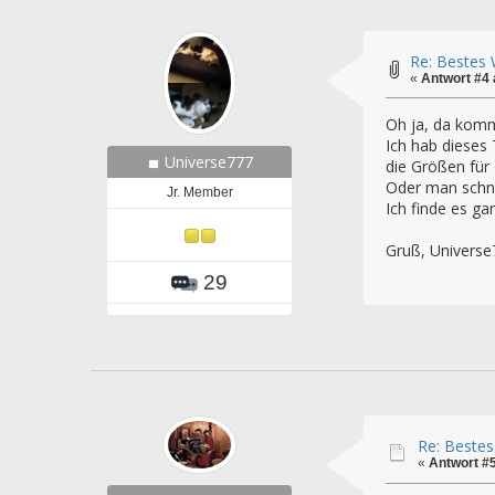
Re: Bestes 
«
Antwort #4
Oh ja, da komm
Ich hab dieses
Universe777
die Größen für
Oder man schne
Jr. Member
Ich finde es ga
Gruß, Universe
29
Re: Bestes
«
Antwort #