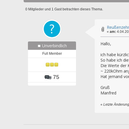
0 Mitglieder und 1 Gast betrachten dieses Thema.
Reußenzehn
«
am:
4.04.20
Hallo,
Unverbindlich
Full Member
ich habe kürzl
So habe ich die
Die Werte der 
~ 220kOhm a
Hat jemand von
75
Gruß
Manfred
«
Letzte Änderung