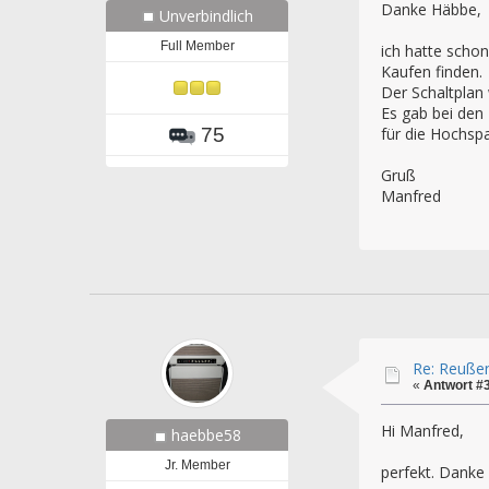
Danke Häbbe,
Unverbindlich
Full Member
ich hatte scho
Kaufen finden.
Der Schaltplan 
Es gab bei den
für die Hochsp
75
Gruß
Manfred
Re: Reuße
«
Antwort #
Hi Manfred,
haebbe58
Jr. Member
perfekt. Danke 