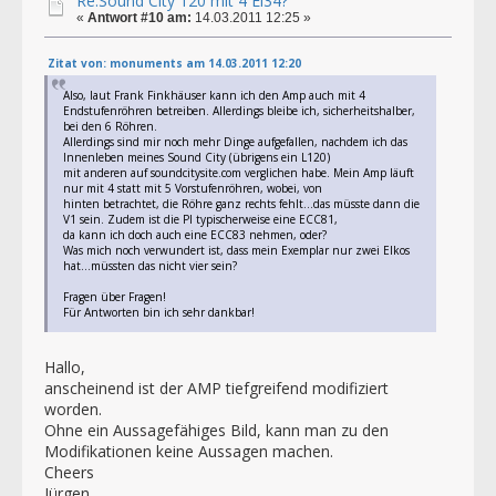
Re:Sound City 120 mit 4 El34?
«
Antwort #10 am:
14.03.2011 12:25 »
Zitat von: monuments am 14.03.2011 12:20
Also, laut Frank Finkhäuser kann ich den Amp auch mit 4
Endstufenröhren betreiben. Allerdings bleibe ich, sicherheitshalber,
bei den 6 Röhren.
Allerdings sind mir noch mehr Dinge aufgefallen, nachdem ich das
Innenleben meines Sound City (übrigens ein L120)
mit anderen auf soundcitysite.com verglichen habe. Mein Amp läuft
nur mit 4 statt mit 5 Vorstufenröhren, wobei, von
hinten betrachtet, die Röhre ganz rechts fehlt...das müsste dann die
V1 sein. Zudem ist die PI typischerweise eine ECC81,
da kann ich doch auch eine ECC83 nehmen, oder?
Was mich noch verwundert ist, dass mein Exemplar nur zwei Elkos
hat...müssten das nicht vier sein?
Fragen über Fragen!
Für Antworten bin ich sehr dankbar!
Hallo,
anscheinend ist der AMP tiefgreifend modifiziert
worden.
Ohne ein Aussagefähiges Bild, kann man zu den
Modifikationen keine Aussagen machen.
Cheers
Jürgen