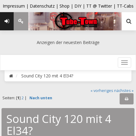
Impressum |
Datenschutz |
Shop |
DIY |
TT @ Twitter |
TT-Cabs
Anzeigen der neuesten Beiträge
Sound City 120 mit 4 El34?
« vorheriges
nächstes »
Seiten: [
1
]
2
|
Nach unten
Sound City 120 mit 4
El34?